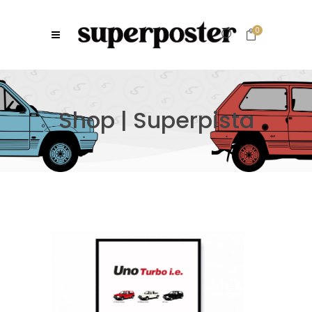
0
Shop | Superpista