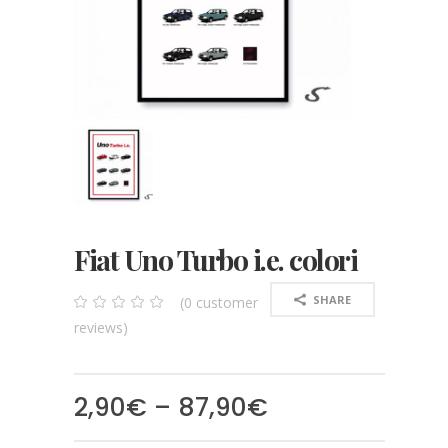
Fiat Uno Turbo i.e. colori
SHARE
(
0
customer
0
5
0
reviews)
out
of
based
on
customer
2,90
€
–
87,90
€
ratings