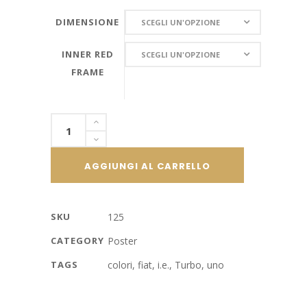
DIMENSIONE
DIMENSIONE
SCEGLI UN'OPZIONE
INNER
INNER RED
SCEGLI UN'OPZIONE
RED
FRAME
FRAME
Fiat
Uno
Turbo
AGGIUNGI AL CARRELLO
i.e.
colori
quantity
SKU
125
CATEGORY
Poster
TAGS
colori
,
fiat
,
i.e.
,
Turbo
,
uno