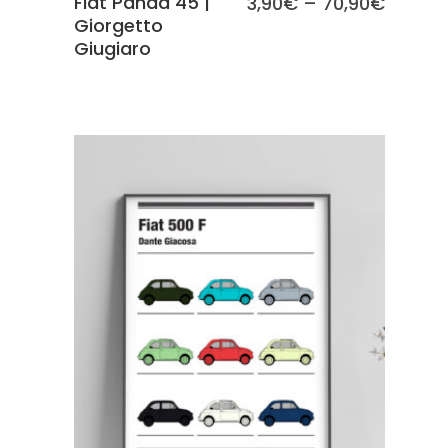
Fiat Panda 45 |
3,90
€
–
70,90
€
Giorgetto
Giugiaro
SCEGLI