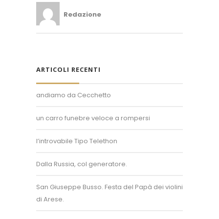
Redazione
ARTICOLI RECENTI
andiamo da Cecchetto
un carro funebre veloce a rompersi
Superposter® è un marchio registrato.
Un'idea di Enzo Bollani.
l’introvabile Tipo Telethon
+39 389 450 8093
Dalla Russia, col generatore.
info@superposter.tv
P.IVA 10894730968
San Giuseppe Busso. Festa del Papà dei violini
di Arese.