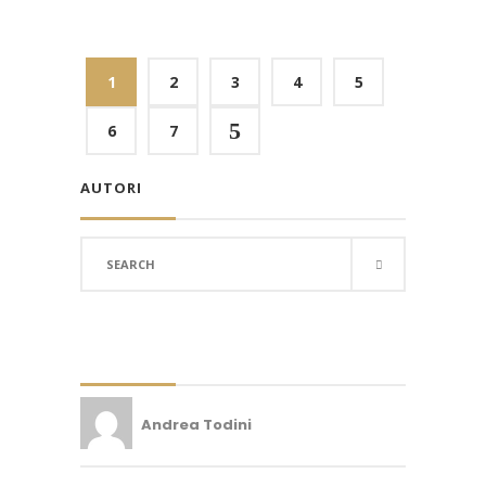
1
2
3
4
5
5
6
7
AUTORI
Search
for:
Andrea Todini