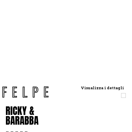
F
E
L
P
E
Visualizza i dettagli
RICKY &
BARABBA