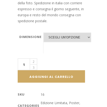
della foto. Spedizione in italia con corriere
espresso e consegna il giorno seguente, in
europa e resto del mondo consegna con
spedizione postale.
DIMENSIONE
Fiat
Nuova
500
AGGIUNGI AL CARRELLO
D
|
Dante
SKU
16
Giacosa
Edizione Limitata
,
Poster
,
quantity
CATEGORIES