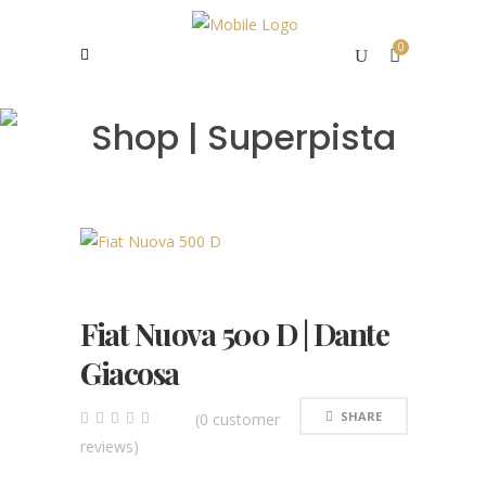
0
Shop | Superpista
Fiat Nuova 500 D | Dante
Giacosa
SHARE
(
0
customer
0
5
0
reviews)
out
of
based