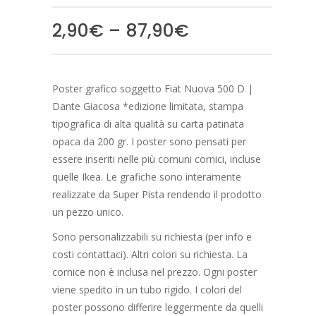
on
customer
2,90
€
–
87,90
€
ratings
Poster grafico soggetto Fiat Nuova 500 D |
Dante Giacosa *edizione limitata, stampa
tipografica di alta qualità su carta patinata
opaca da 200 gr. I poster sono pensati per
essere inseriti nelle più comuni cornici, incluse
quelle Ikea. Le grafiche sono interamente
realizzate da Super Pista rendendo il prodotto
un pezzo unico.
Sono personalizzabili su richiesta (per info e
costi contattaci). Altri colori su richiesta. La
cornice non è inclusa nel prezzo. Ogni poster
viene spedito in un tubo rigido. I colori del
poster possono differire leggermente da quelli