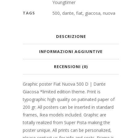
Youngtimer
TAGS
500
,
dante
,
fiat
,
giacosa
,
nuova
DESCRIZIONE
INFORMAZIONI AGGIUNTIVE
RECENSIONI (0)
Graphic poster Fiat Nuova 500 D | Dante
Giacosa *limited edition theme. Print is
typographic high quality on patinated paper of
200 gr. All posters can be inserted in standard
frames, Ikea models included. Graphic are
totally realized from Super Pista making the
poster unique. All prints can be personalized,
please contact us for info and costs. Frame is