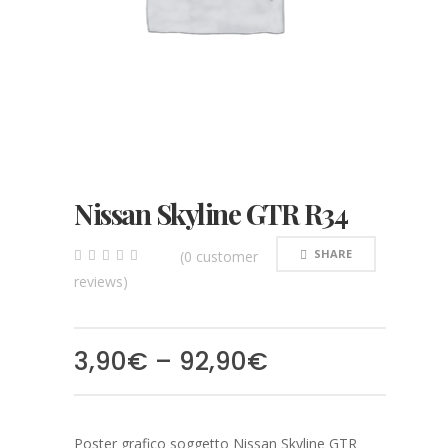
Nissan Skyline GTR R34
SHARE
(
0
customer
0
5
0
reviews)
out
of
based
on
customer
3,90
€
–
92,90
€
ratings
Poster grafico soggetto Nissan Skyline GTR