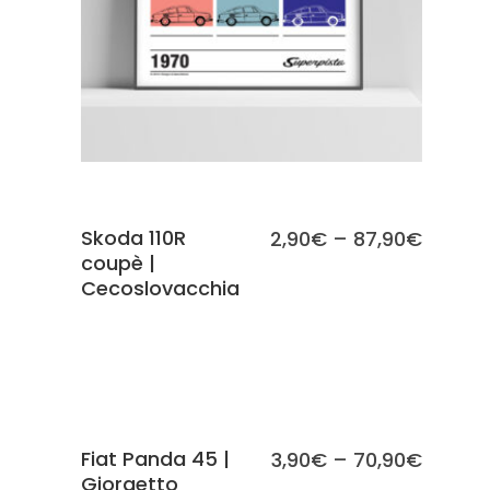
Skoda 110R
2,90
€
–
87,90
€
coupè |
Cecoslovacchia
SCEGLI
Fiat Panda 45 |
3,90
€
–
70,90
€
Giorgetto