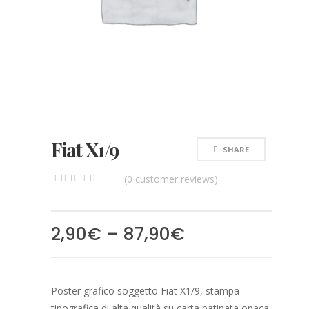
Fiat X1/9
SHARE
(
0
customer reviews)
0
5
0
out
of
based
2,90
€
–
87,90
€
on
customer
ratings
Poster grafico soggetto Fiat X1/9, stampa
tipografica di alta qualità su carta patinata opaca