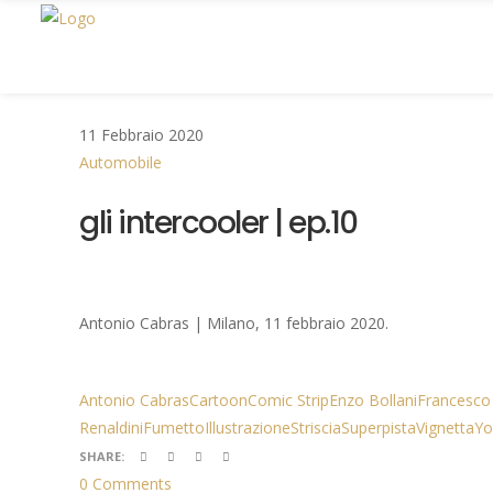
11 Febbraio 2020
Automobile
gli intercooler | ep.10
Antonio Cabras | Milano, 11 febbraio 2020.
Antonio Cabras
Cartoon
Comic Strip
Enzo Bollani
Francesco
Renaldini
Fumetto
Illustrazione
Striscia
Superpista
Vignetta
Yo
SHARE:
0 Comments