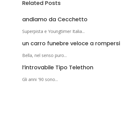
Related Posts
andiamo da Cecchetto
Superpista e Youngtimer Italia...
un carro funebre veloce a rompersi
Bella, nel senso puro...
l’introvabile Tipo Telethon
Gli anni '90 sono...
Superposter® è un marchio registrato.
Un'idea di Enzo Bollani.
+39 389 450 8093
info@superposter.tv
P.IVA 10894730968