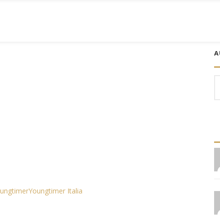
A
S
fo
ungtimer
Youngtimer Italia