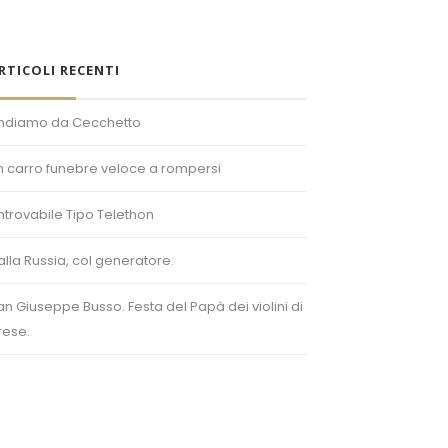
RTICOLI RECENTI
ndiamo da Cecchetto
n carro funebre veloce a rompersi
’introvabile Tipo Telethon
alla Russia, col generatore.
an Giuseppe Busso. Festa del Papà dei violini di
rese.