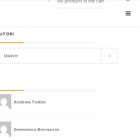
No products in the cart.
UTORI
earch
r:
Andrea Todini
Domenico Borrescio