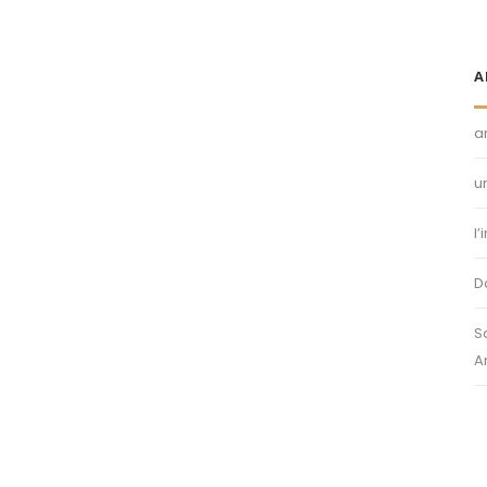
A
a
u
l
D
S
A