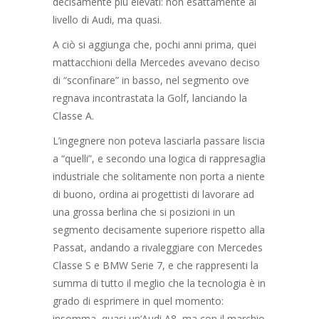
decisamente più elevati: non esattamente al
livello di Audi, ma quasi.
A ciò si aggiunga che, pochi anni prima, quei
mattacchioni della Mercedes avevano deciso
di “sconfinare” in basso, nel segmento ove
regnava incontrastata la Golf, lanciando la
Classe A.
L’ingegnere non poteva lasciarla passare liscia
a “quelli”, e secondo una logica di rappresaglia
industriale che solitamente non porta a niente
di buono, ordina ai progettisti di lavorare ad
una grossa berlina che si posizioni in un
segmento decisamente superiore rispetto alla
Passat, andando a rivaleggiare con Mercedes
Classe S e BMW Serie 7, e che rappresenti la
summa di tutto il meglio che la tecnologia è in
grado di esprimere in quel momento:
insomma, quasi un’Audi A8, ma con il marchio