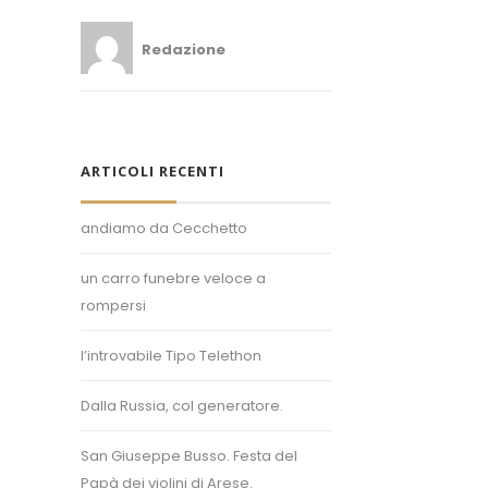
Redazione
ARTICOLI RECENTI
andiamo da Cecchetto
un carro funebre veloce a
rompersi
l’introvabile Tipo Telethon
Superposter® è un marchio registrato.
Dalla Russia, col generatore.
Un'idea di Enzo Bollani.
San Giuseppe Busso. Festa del
+39 389 450 8093
Papà dei violini di Arese.