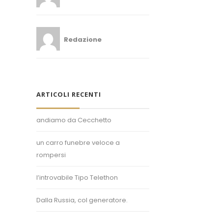
Redazione
ARTICOLI RECENTI
andiamo da Cecchetto
un carro funebre veloce a
rompersi
l’introvabile Tipo Telethon
Superposter® è un marchio registrato.
Dalla Russia, col generatore.
Un'idea di Enzo Bollani.