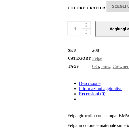
COLORE GRAFICA
Sweatshirt
Felpa
Aggiungi a
girocollo
BMW
635csi
quantity
208
SKU
Felpe
CATEGORY
635
,
bmw
,
Crewnec
TAGS
Descrizione
Informazioni aggiuntive
Recensioni (0)
Felpa girocollo con stampa: BM
Felpa in cotone e materiale sintet