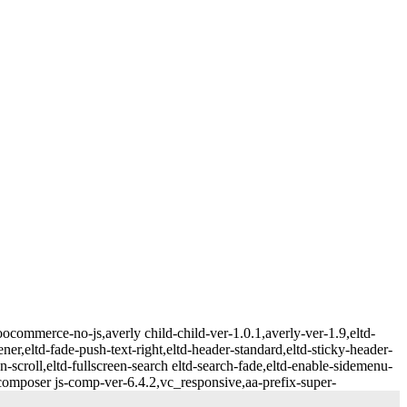
ommerce-no-js,averly child-child-ver-1.0.1,averly-ver-1.9,eltd-
ner,eltd-fade-push-text-right,eltd-header-standard,eltd-sticky-header-
n-scroll,eltd-fullscreen-search eltd-search-fade,eltd-enable-sidemenu-
mposer js-comp-ver-6.4.2,vc_responsive,aa-prefix-super-