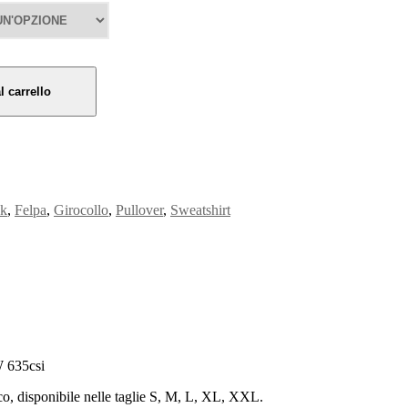
l carrello
k
,
Felpa
,
Girocollo
,
Pullover
,
Sweatshirt
W 635csi
ico, disponibile nelle taglie S, M, L, XL, XXL.