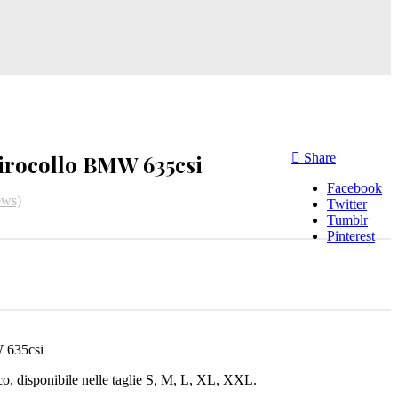
girocollo BMW 635csi
Share
Facebook
ews)
Twitter
Tumblr
Pinterest
W 635csi
ico, disponibile nelle taglie S, M, L, XL, XXL.