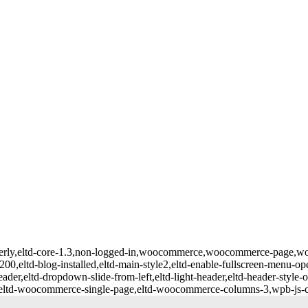
averly,eltd-core-1.3,non-logged-in,woocommerce,woocommerce-page,wooc
200,eltd-blog-installed,eltd-main-style2,eltd-enable-fullscreen-menu-ope
der,eltd-dropdown-slide-from-left,eltd-light-header,eltd-header-style-o
,eltd-woocommerce-single-page,eltd-woocommerce-columns-3,wpb-js-co