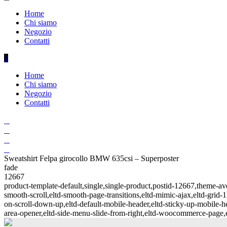
Home
Chi siamo
Negozio
Contatti
Home
Chi siamo
Negozio
Contatti
Sweatshirt Felpa girocollo BMW 635csi – Superposter
fade
12667
product-template-default,single,single-product,postid-12667,theme-
smooth-scroll,eltd-smooth-page-transitions,eltd-mimic-ajax,eltd-grid-1
on-scroll-down-up,eltd-default-mobile-header,eltd-sticky-up-mobile-hea
area-opener,eltd-side-menu-slide-from-right,eltd-woocommerce-page