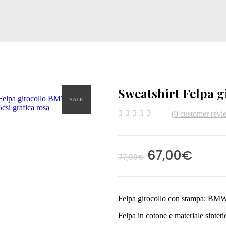
Sweatshirt Felpa 
SALE
(
0
customer revi
0
5
0
out
of
based
on
67,00
€
customer
77,00
€
ratings
Felpa girocollo con stampa: BM
Felpa in cotone e materiale sintet