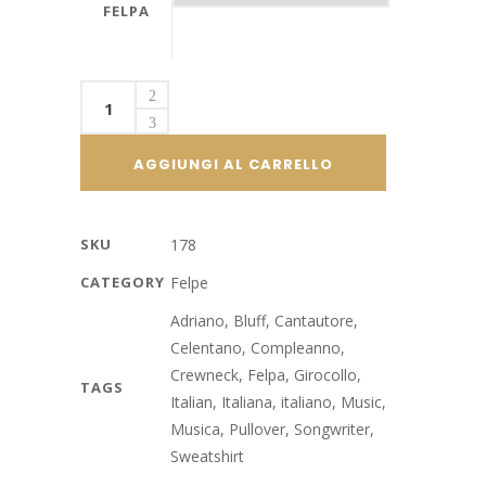
FELPA
Sweatshirt
Felpa
girocollo
AGGIUNGI AL CARRELLO
Adriano
Celentano
/
SKU
178
Bluff
CATEGORY
Felpe
quantity
Adriano
,
Bluff
,
Cantautore
,
Celentano
,
Compleanno
,
Crewneck
,
Felpa
,
Girocollo
,
TAGS
Italian
,
Italiana
,
italiano
,
Music
,
Musica
,
Pullover
,
Songwriter
,
Sweatshirt