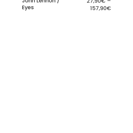
John Lennon /
27,90
€
–
Eyes
157,90
€