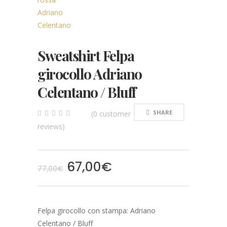
Sweatshirt Felpa
girocollo Adriano
Celentano / Bluff
SHARE
(
0
customer
0
5
0
reviews)
out
of
based
on
customer
67,00
€
ratings
77,00
€
Felpa girocollo con stampa: Adriano
Celentano / Bluff