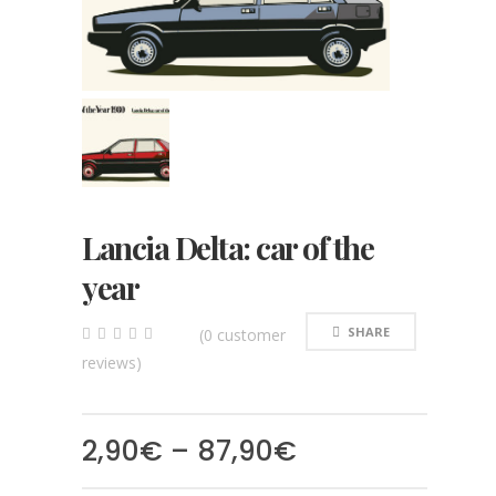
Lancia Delta: car of the
year
SHARE
(
0
customer
0
5
0
reviews)
out
of
based
on
customer
2,90
€
–
87,90
€
ratings