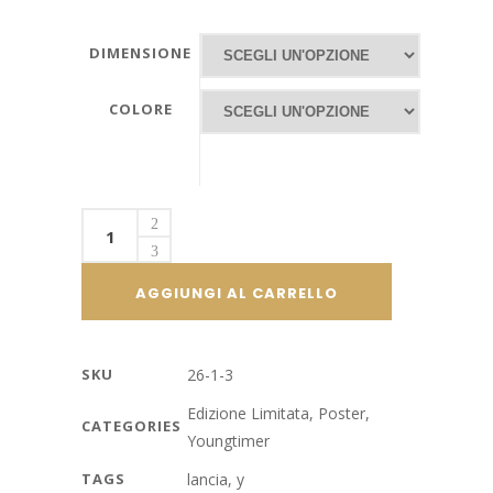
DIMENSIONE
COLORE
Lancia
Delta:
car
AGGIUNGI AL CARRELLO
of
the
year
SKU
26-1-3
quantity
Edizione Limitata
,
Poster
,
CATEGORIES
Youngtimer
TAGS
lancia
,
y