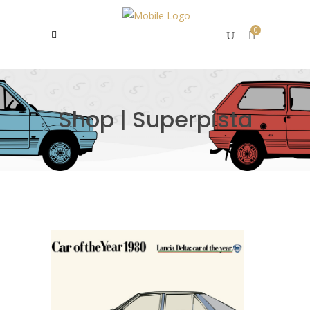
0
Shop | Superpista