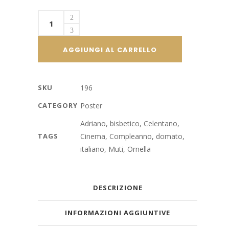
Adriano
Celentano
/
AGGIUNGI AL CARRELLO
Bluff
-
Storia
SKU
196
di
CATEGORY
Poster
truffe
e
Adriano
,
bisbetico
,
Celentano
,
di
TAGS
Cinema
,
Compleanno
,
domato
,
imbroglioni
italiano
,
Muti
,
Ornella
quantity
DESCRIZIONE
INFORMAZIONI AGGIUNTIVE