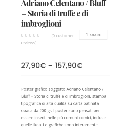
Adriano Celentano / Bluff
– Storia di truffe e di
imbroglioni
SHARE
(
0
customer
0
5
0
reviews)
out
of
based
on
customer
27,90
€
–
157,90
€
ratings
Poster grafico soggetto Adriano Celentano /
Bluff – Storia di truffe e di imbroglioni, stampa
tipografica di alta qualità su carta patinata
opaca da 200 gr. I poster sono pensati per
essere inseriti nelle più comuni cornici, incluse
quelle Ikea. Le grafiche sono interamente