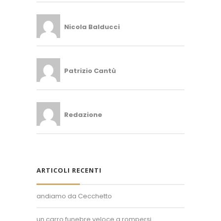
Nicola Balducci
Patrizio Cantù
Redazione
ARTICOLI RECENTI
andiamo da Cecchetto
un carro funebre veloce a rompersi
Superposter® è un marchio registrato.