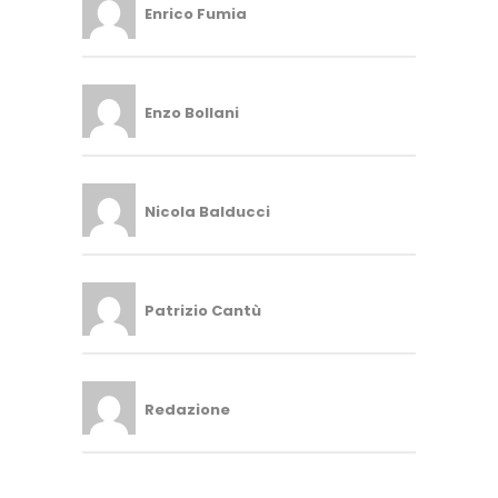
Enrico Fumia
Enzo Bollani
Nicola Balducci
Patrizio Cantù
Redazione