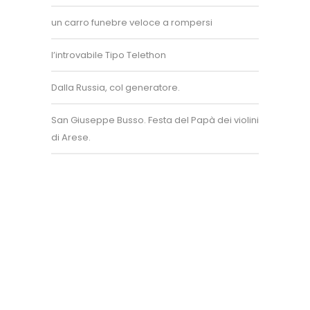
un carro funebre veloce a rompersi
Superposter® è un marchio registrato.
Un'idea di Enzo Bollani.
l’introvabile Tipo Telethon
+39 389 450 8093
Dalla Russia, col generatore.
info@superposter.tv
P.IVA 10894730968
San Giuseppe Busso. Festa del Papà dei violini
di Arese.