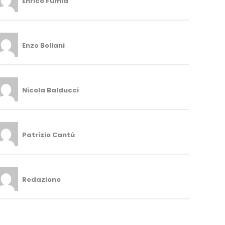
Enrico Fumia
Enzo Bollani
Nicola Balducci
Patrizio Cantù
Redazione