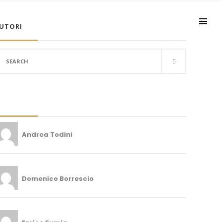
UTORI
earch
r:
Andrea Todini
Domenico Borrescio