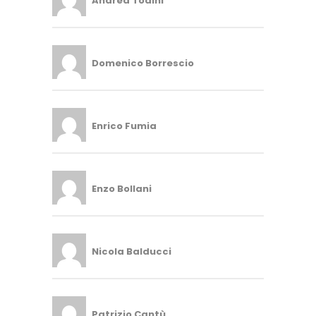
Andrea Todini
Domenico Borrescio
Enrico Fumia
Enzo Bollani
Nicola Balducci
Patrizio Cantù