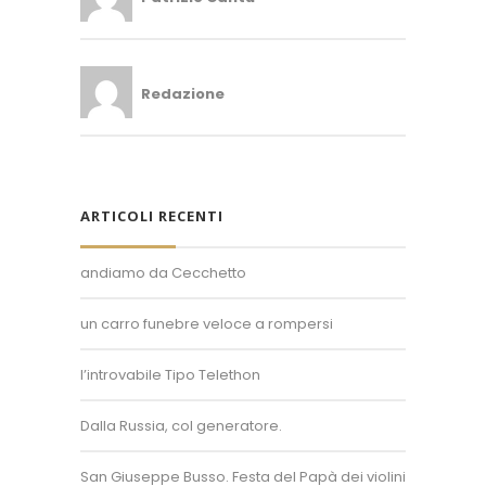
Redazione
ARTICOLI RECENTI
andiamo da Cecchetto
un carro funebre veloce a rompersi
Superposter® è un marchio registrato.
Un'idea di Enzo Bollani.
l’introvabile Tipo Telethon
+39 389 450 8093
Dalla Russia, col generatore.
info@superposter.tv
P.IVA 10894730968
San Giuseppe Busso. Festa del Papà dei violini