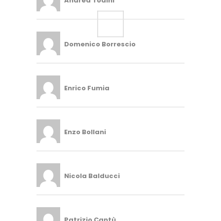
Andrea Todini
Domenico Borrescio
Enrico Fumia
Enzo Bollani
Nicola Balducci
Patrizio Cantù