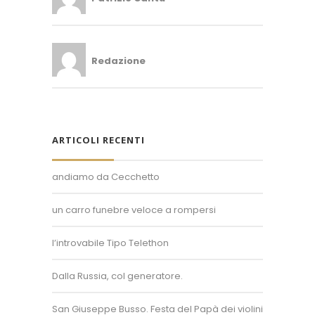
Redazione
ARTICOLI RECENTI
andiamo da Cecchetto
un carro funebre veloce a rompersi
Superposter® è un marchio registrato.
Un'idea di Enzo Bollani.
l’introvabile Tipo Telethon
+39 389 450 8093
Dalla Russia, col generatore.
info@superposter.tv
P.IVA 10894730968
San Giuseppe Busso. Festa del Papà dei violini