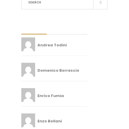
for:
Andrea Todini
Domenico Borrescio
Enrico Fumia
Enzo Bollani