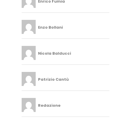
Enrico Fumia
Enzo Bollani
Nicola Balducci
Patrizio Cantù
Redazione