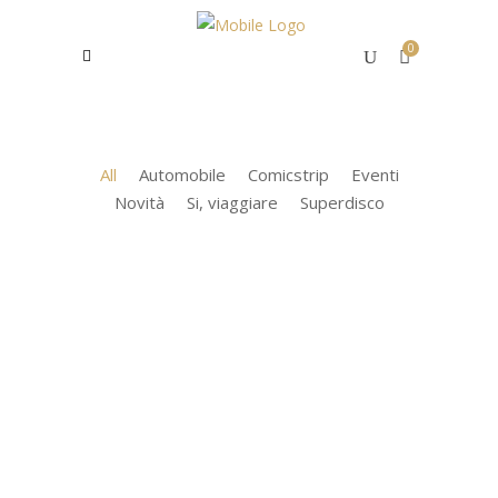
0
All
Automobile
Comicstrip
Eventi
Novità
Si, viaggiare
Superdisco
4 Giugno 2022
Novità
andiamo da Cecchetto
Superpista e Youngtimer Italia inaugurano una
settimana dedicata a Claudio Cecchetto, con
un evento organizzato nel suo luogo del...