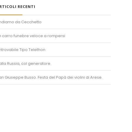
RTICOLI RECENTI
ndiamo da Cecchetto
n carro funebre veloce a rompersi
’introvabile Tipo Telethon
alla Russia, col generatore.
an Giuseppe Busso. Festa del Papà dei violini di Arese.