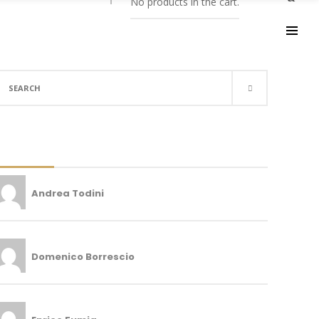
No products in the cart.
UTORI
earch
r:
Andrea Todini
Domenico Borrescio