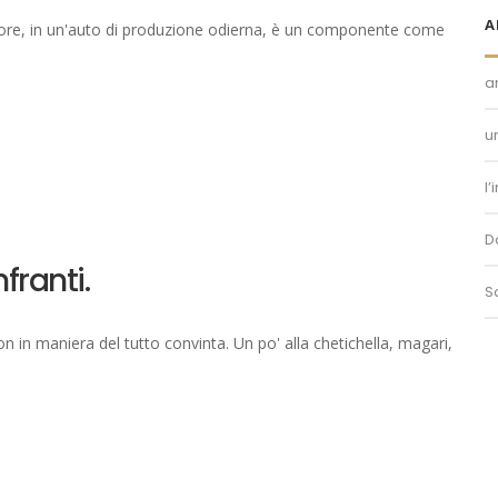
A
sore, in un'auto di produzione odierna, è un componente come
a
u
l
D
franti.
S
n in maniera del tutto convinta. Un po' alla chetichella, magari,