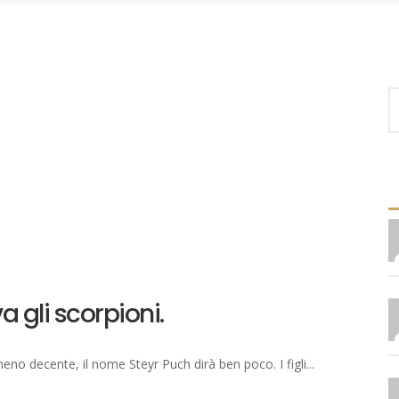
A
S
fo
a gli scorpioni.
no decente, il nome Steyr Puch dirà ben poco. I figli...