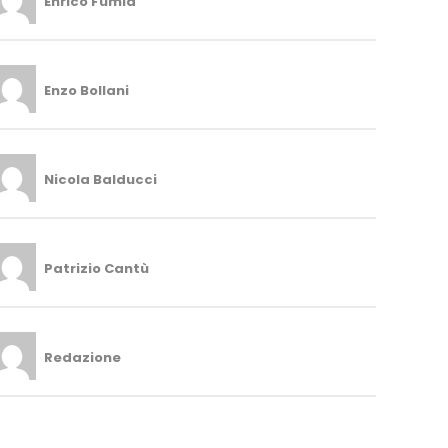
Enrico Fumia
Enzo Bollani
Nicola Balducci
Patrizio Cantù
Redazione