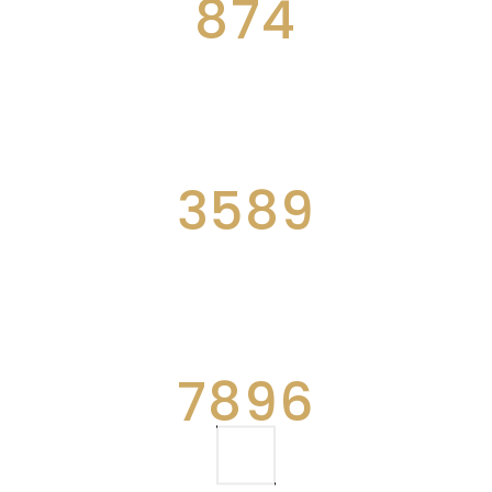
874
AWESOME PROJECTS
3589
CUPS OF COFFEE
7896
WORKING HOURS