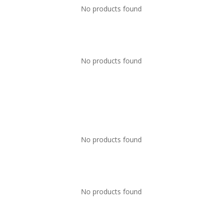
No products found
No products found
Superposter® è un marchio registrato.
Un'idea di Enzo Bollani.
No products found
+39 389 450 8093
info@superposter.tv
P.IVA 10894730968
No products found