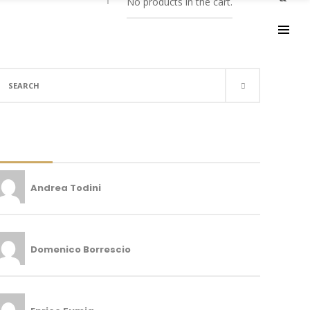
No products in the cart.
UTORI
earch
r:
Andrea Todini
Domenico Borrescio