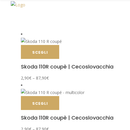
Visualizzazione di 3 risultati
SCEGLI
Skoda 110R coupè | Cecoslovacchia
2,90
€
–
87,90
€
SCEGLI
Skoda 110R coupè | Cecoslovacchia
2,90
€
–
87,90
€