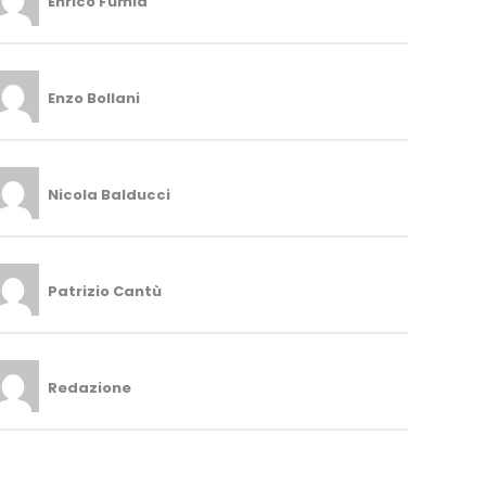
Enrico Fumia
Enzo Bollani
Nicola Balducci
Patrizio Cantù
Redazione