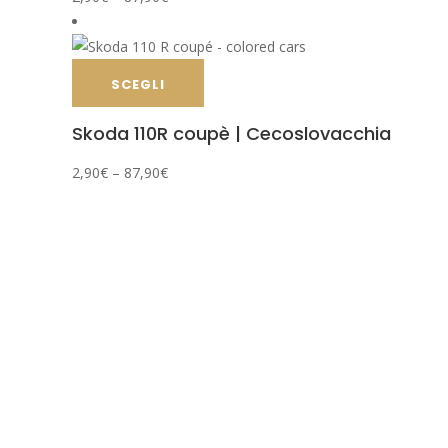
SCEGLI
Skoda 110R coupè | Cecoslovacchia
2,90
€
–
87,90
€