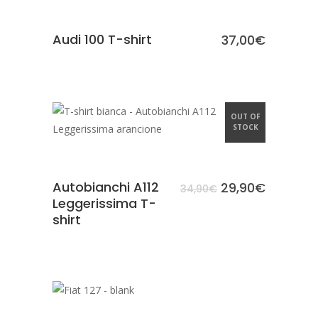
Audi 100 T-shirt
37,00
€
OUT OF
SCEGLI
SALE
STOCK
Autobianchi A112
29,90
€
34,90
€
Leggerissima T-
shirt
SCEGLI