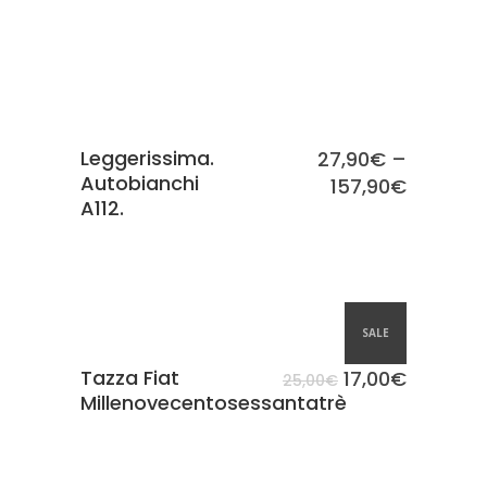
Leggerissima.
27,90
€
–
Autobianchi
157,90
€
A112.
SCEGLI
SALE
Tazza Fiat
17,00
€
25,00
€
Millenovecentosessantatrè