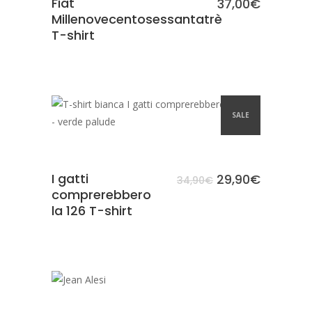
Fiat
37,00
€
Millenovecentosessantatrè
T-shirt
SCEGLI
SALE
I gatti
29,90
€
34,90
€
comprerebbero
la 126 T-shirt
SCEGLI