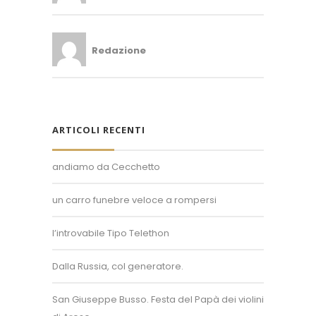
Redazione
ARTICOLI RECENTI
andiamo da Cecchetto
un carro funebre veloce a rompersi
Superposter® è un marchio registrato.
Un'idea di Enzo Bollani.
l’introvabile Tipo Telethon
+39 389 450 8093
Dalla Russia, col generatore.
info@superposter.tv
P.IVA 10894730968
San Giuseppe Busso. Festa del Papà dei violini