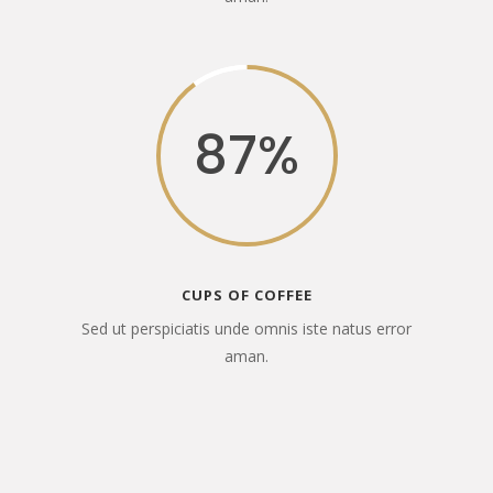
90
CUPS OF COFFEE
Sed ut perspiciatis unde omnis iste natus error
Superposter® è un marchio registrato.
aman.
Un'idea di Enzo Bollani.
+39 389 450 8093
info@superposter.tv
P.IVA 10894730968