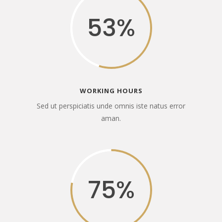
55
WORKING HOURS
Sed ut perspiciatis unde omnis iste natus error
aman.
78