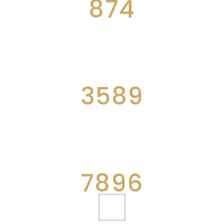
874
AWESOME PROJECTS
3589
CUPS OF COFFEE
7896
WORKING HOURS