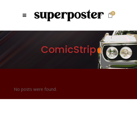
0
ComicStrip
No posts were found.